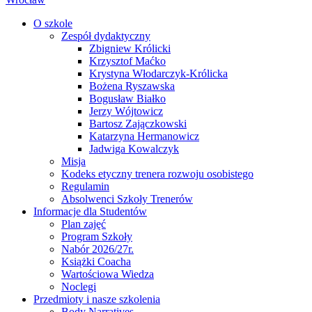
O szkole
Zespół dydaktyczny
Zbigniew Królicki
Krzysztof Maćko
Krystyna Włodarczyk-Królicka
Bożena Ryszawska
Bogusław Białko
Jerzy Wójtowicz
Bartosz Zajączkowski
Katarzyna Hermanowicz
Jadwiga Kowalczyk
Misja
Kodeks etyczny trenera rozwoju osobistego
Regulamin
Absolwenci Szkoły Trenerów
Informacje dla Studentów
Plan zajęć
Program Szkoły
Nabór 2026/27r.
Książki Coacha
Wartościowa Wiedza
Noclegi
Przedmioty i nasze szkolenia
Body Narratives