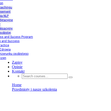
ion
oachingu
agement
ia NLP
dytacyjne
y
aksacyjny
sobistej
ess and Sucess Program
ng and Success
ractice
 Zdrowia
izerunku osobistego
aizen
Zapisy
Opinie
Kontakt
Home
Przedmioty i nasze szkolenia
Trening Relaksacyjny
Trening Relaksacyjny