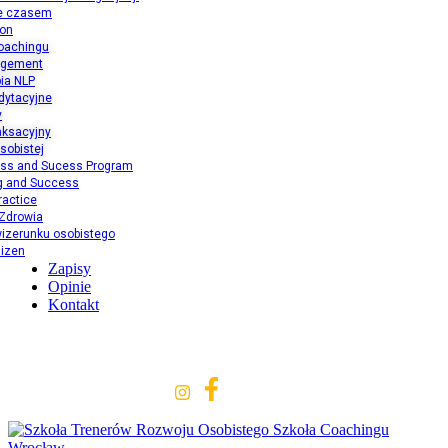
e czasem
ion
oachingu
agement
ia NLP
dytacyjne
y
aksacyjny
sobistej
ess and Sucess Program
ng and Success
ractice
 Zdrowia
izerunku osobistego
aizen
Zapisy
Opinie
Kontakt