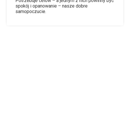
Potrzebuje celów – a jednym z nich powinny być
spokój i opanowanie – nasze dobre
samopoczucie.
Zainteresowała Cię nasza
propozycja?
Szukasz atrakcyjnego
programu który skutecznie
przygotuje Cię do tego
zawodu?
Zapisz się już teraz, liczba
miejsc na roku jest