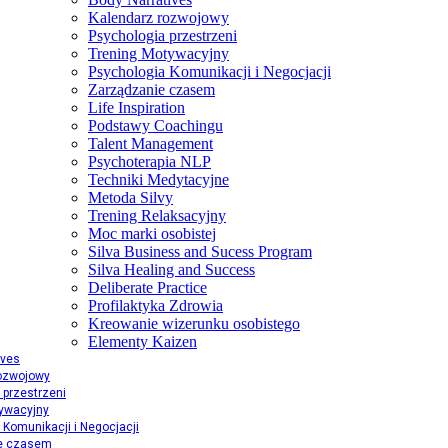
Kalendarz rozwojowy
Psychologia przestrzeni
Trening Motywacyjny
Psychologia Komunikacji i Negocjacji
Zarządzanie czasem
Life Inspiration
Podstawy Coachingu
Talent Management
Psychoterapia NLP
Techniki Medytacyjne
Metoda Silvy
Trening Relaksacyjny
Moc marki osobistej
Silva Business and Sucess Program
Silva Healing and Success
Deliberate Practice
Profilaktyka Zdrowia
Kreowanie wizerunku osobistego
Elementy Kaizen
ives
rozwojowy
 przestrzeni
ywacyjny
 Komunikacji i Negocjacji
e czasem