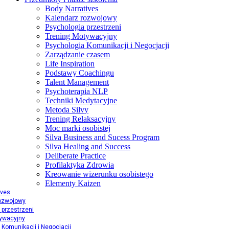
Body Narratives
Kalendarz rozwojowy
Psychologia przestrzeni
Trening Motywacyjny
Psychologia Komunikacji i Negocjacji
Zarządzanie czasem
Life Inspiration
Podstawy Coachingu
Talent Management
Psychoterapia NLP
Techniki Medytacyjne
Metoda Silvy
Trening Relaksacyjny
Moc marki osobistej
Silva Business and Sucess Program
Silva Healing and Success
Deliberate Practice
Profilaktyka Zdrowia
Kreowanie wizerunku osobistego
Elementy Kaizen
ives
rozwojowy
 przestrzeni
ywacyjny
 Komunikacji i Negocjacji