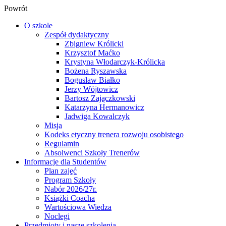
Powrót
O szkole
Zespół dydaktyczny
Zbigniew Królicki
Krzysztof Maćko
Krystyna Włodarczyk-Królicka
Bożena Ryszawska
Bogusław Białko
Jerzy Wójtowicz
Bartosz Zajączkowski
Katarzyna Hermanowicz
Jadwiga Kowalczyk
Misja
Kodeks etyczny trenera rozwoju osobistego
Regulamin
Absolwenci Szkoły Trenerów
Informacje dla Studentów
Plan zajęć
Program Szkoły
Nabór 2026/27r.
Książki Coacha
Wartościowa Wiedza
Noclegi
Przedmioty i nasze szkolenia