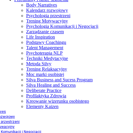
Body Narratives
Kalendarz rozwojowy
Psychologia przestrzeni
Trening Motywacyjny
Psychologia Komunikacji i Negocjacji
Zarządzanie czasem
Life Inspiration
Podstawy Coachingu
Talent Management
Psychoterapia NLP
Techniki Medytacyjne
Metoda Silvy
Trening Relaksacyjny
Moc marki osobistej
Silva Business and Sucess Program
Silva Healing and Success
Deliberate Practice
Profilaktyka Zdrowia
Kreowanie wizerunku osobistego
Elementy Kaizen
ives
rozwojowy
 przestrzeni
ywacyjny
 Komunikacji i Negocjacji