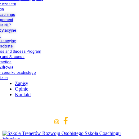
e czasem
ion
oachingu
agement
ia NLP
dytacyjne
y
aksacyjny
sobistej
ess and Sucess Program
ng and Success
ractice
 Zdrowia
izerunku osobistego
aizen
Zapisy
Opinie
Kontakt