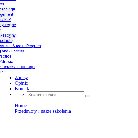
ion
oachingu
agement
ia NLP
dytacyjne
y
aksacyjny
sobistej
ess and Sucess Program
ng and Success
ractice
 Zdrowia
izerunku osobistego
aizen
Zapisy
Opinie
Kontakt
Home
Przedmioty i nasze szkolenia
Life Inspiration
Life Inspiration