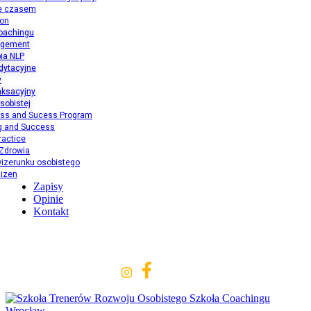
e czasem
ion
oachingu
agement
ia NLP
dytacyjne
y
aksacyjny
sobistej
ess and Sucess Program
ng and Success
ractice
 Zdrowia
izerunku osobistego
aizen
Zapisy
Opinie
Kontakt