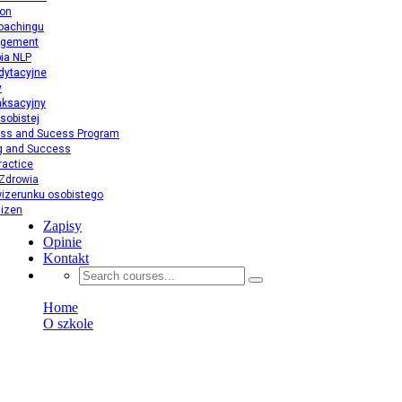
ion
oachingu
agement
ia NLP
dytacyjne
y
aksacyjny
sobistej
ess and Sucess Program
ng and Success
ractice
 Zdrowia
izerunku osobistego
aizen
Zapisy
Opinie
Kontakt
Home
O szkole
Bartosz Zajączkowski
Prof dr hab. Bartosz Zajączkowski