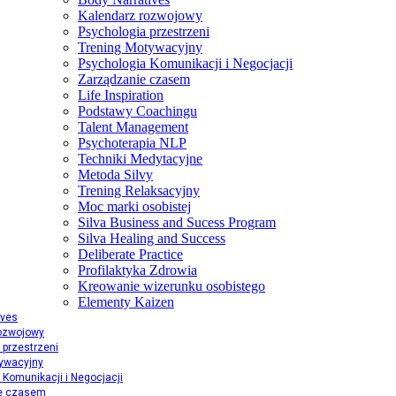
Kalendarz rozwojowy
Psychologia przestrzeni
Trening Motywacyjny
Psychologia Komunikacji i Negocjacji
Zarządzanie czasem
Life Inspiration
Podstawy Coachingu
Talent Management
Psychoterapia NLP
Techniki Medytacyjne
Metoda Silvy
Trening Relaksacyjny
Moc marki osobistej
Silva Business and Sucess Program
Silva Healing and Success
Deliberate Practice
Profilaktyka Zdrowia
Kreowanie wizerunku osobistego
Elementy Kaizen
ives
rozwojowy
 przestrzeni
ywacyjny
 Komunikacji i Negocjacji
e czasem