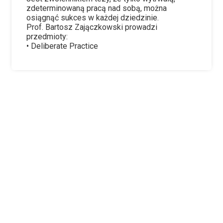
zdeterminowaną pracą nad sobą, można
osiągnąć sukces w każdej dziedzinie.
Prof. Bartosz Zajączkowski prowadzi
przedmioty:
• Deliberate Practice
Zainteresowała Cię nasza
propozycja?
Szukasz atrakcyjnego
programu który skutecznie
przygotuje Cię do tego
zawodu?
Zapisz się już teraz, liczba