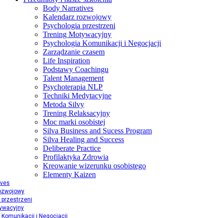
Body Narratives
Kalendarz rozwojowy
Psychologia przestrzeni
Trening Motywacyjny
Psychologia Komunikacji i Negocjacji
Zarządzanie czasem
Life Inspiration
Podstawy Coachingu
Talent Management
Psychoterapia NLP
Techniki Medytacyjne
Metoda Silvy
Trening Relaksacyjny
Moc marki osobistej
Silva Business and Sucess Program
Silva Healing and Success
Deliberate Practice
Profilaktyka Zdrowia
Kreowanie wizerunku osobistego
Elementy Kaizen
ives
rozwojowy
 przestrzeni
ywacyjny
 Komunikacji i Negocjacji