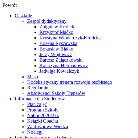
Powrót
O szkole
Zespół dydaktyczny
Zbigniew Królicki
Krzysztof Maćko
Krystyna Włodarczyk-Królicka
Bożena Ryszawska
Bogusław Białko
Jerzy Wójtowicz
Bartosz Zajączkowski
Katarzyna Hermanowicz
Jadwiga Kowalczyk
Misja
Kodeks etyczny trenera rozwoju osobistego
Regulamin
Absolwenci Szkoły Trenerów
Informacje dla Studentów
Plan zajęć
Program Szkoły
Nabór 2026/27r.
Książki Coacha
Wartościowa Wiedza
Noclegi
Przedmioty i nasze szkolenia