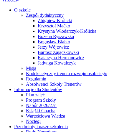
O szkole
Zespół dydaktyczny
Zbigniew Królicki
Krzysztof Maćko
Krystyna Włodarczyk-Królicka
Bożena Ryszawska
Bogusław Białko
Jerzy Wójtowicz
Bartosz Zajączkowski
Katarzyna Hermanowicz
Jadwiga Kowalczyk
Misja
Kodeks etyczny trenera rozwoju osobistego
Regulamin
Absolwenci Szkoły Trenerów
Informacje dla Studentów
Plan zajęć
Program Szkoły
Nabór 2026/27r.
Książki Coacha
Wartościowa Wiedza
Noclegi
Przedmioty i nasze szkolenia
Body Narratives