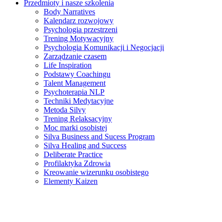
Przedmioty i nasze szkolenia
Body Narratives
Kalendarz rozwojowy
Psychologia przestrzeni
Trening Motywacyjny
Psychologia Komunikacji i Negocjacji
Zarządzanie czasem
Life Inspiration
Podstawy Coachingu
Talent Management
Psychoterapia NLP
Techniki Medytacyjne
Metoda Silvy
Trening Relaksacyjny
Moc marki osobistej
Silva Business and Sucess Program
Silva Healing and Success
Deliberate Practice
Profilaktyka Zdrowia
Kreowanie wizerunku osobistego
Elementy Kaizen