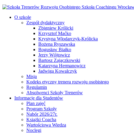
O szkole
Zespół dydaktyczny
Zbigniew Królicki
Krzysztof Maćko
Krystyna Włodarczyk-Królicka
Bożena Ryszawska
Bogusław Białko
Jerzy Wójtowicz
Bartosz Zajączkowski
Katarzyna Hermanowicz
Jadwiga Kowalczyk
Misja
Kodeks etyczny trenera rozwoju osobistego
Regulamin
Absolwenci Szkoły Trenerów
Informacje dla Studentów
Plan zajęć
Program Szkoły
Nabór 2026/27r.
Książki Coacha
Wartościowa Wiedza
Noclegi