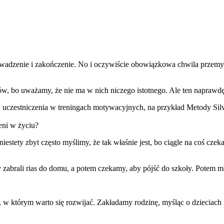
owadzenie i zakończenie. No i oczywiście obowiązkowa chwila przemyś
ów, bo uważamy, że nie ma w nich niczego istotnego. Ale ten naprawdę
y, uczestniczenia w treningach motywacyjnych, na przykład Metody Sil
eni w życiu?
 niestety zbyt często myślimy, że tak właśnie jest, bo ciągle na coś c
abrali rias do domu, a potem czekamy, aby pójść do szkoły. Potem mł
 w którym warto się rozwijać. Zakładamy rodzinę, myśląc o dzieciach