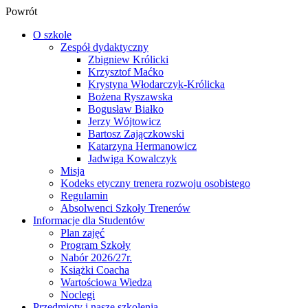
Powrót
O szkole
Zespół dydaktyczny
Zbigniew Królicki
Krzysztof Maćko
Krystyna Włodarczyk-Królicka
Bożena Ryszawska
Bogusław Białko
Jerzy Wójtowicz
Bartosz Zajączkowski
Katarzyna Hermanowicz
Jadwiga Kowalczyk
Misja
Kodeks etyczny trenera rozwoju osobistego
Regulamin
Absolwenci Szkoły Trenerów
Informacje dla Studentów
Plan zajęć
Program Szkoły
Nabór 2026/27r.
Książki Coacha
Wartościowa Wiedza
Noclegi
Przedmioty i nasze szkolenia