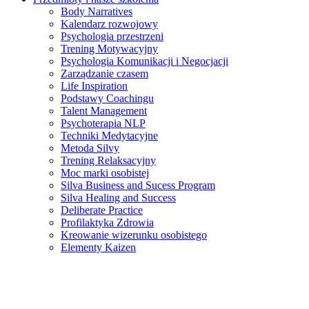
Body Narratives
Kalendarz rozwojowy
Psychologia przestrzeni
Trening Motywacyjny
Psychologia Komunikacji i Negocjacji
Zarządzanie czasem
Life Inspiration
Podstawy Coachingu
Talent Management
Psychoterapia NLP
Techniki Medytacyjne
Metoda Silvy
Trening Relaksacyjny
Moc marki osobistej
Silva Business and Sucess Program
Silva Healing and Success
Deliberate Practice
Profilaktyka Zdrowia
Kreowanie wizerunku osobistego
Elementy Kaizen