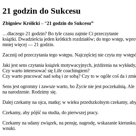
21 godzin do Sukcesu
Zbigniew Królicki
– “
21 godzin do Sukcesu”
…dlaczego 21 godzin? Bo tyle czasu zajmie Ci przeczytanie
książki. Dwadzieścia jeden krótkich rozdziałów; do tego wstęp, wpr
mniej więcej — 21 godzin.
Zacznij od przeczytania tego wstępu. Najczęściej nie czyta my wstęp
Jaki jest sens czytania książek motywacyjnych, jeżdżenia na wykład
Czy warto interesować się Life coachingiem?
Czy warto pracować nad sobą i ze sobą? Czy to w ogóle coś da i zmi
Sens jest ogromny i zawsze warto, bo Życie nie jest poczekalnią. Ale
na narodzenie. Rodzimy się.
Dalej czekamy na ojca, matkę; w wieku przedszkolnym czekamy, aby z
Czekamy, aby pójść na studia, do pierwszej pracy.
Czekamy na udany związek, na pensję, nagrodę, wskazanie kierunku,
wnuki.