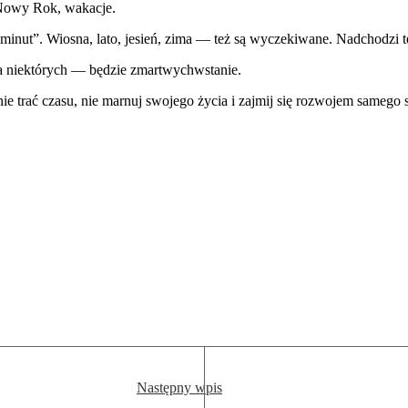
 Nowy Rok, wakacje.
inut”. Wiosna, lato, jesień, zima — też są wyczekiwane. Nadchodzi też
la niektórych — będzie zmartwychwstanie.
e trać czasu, nie marnuj swojego życia i zajmij się rozwojem samego s
Następny wpis